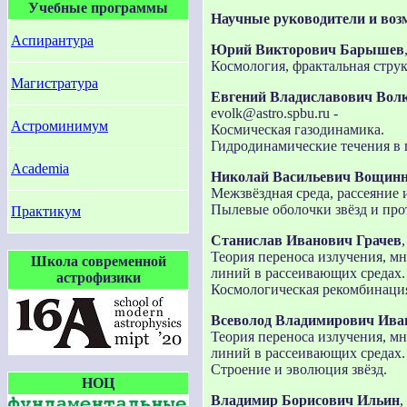
Учебные программы
Научные руководители и воз
Аспирантура
Юрий Викторович Барышев
Космология, фрактальная стру
Магистратура
Евгений Владиславович Вол
evolk@astro.spbu.ru -
Астроминимум
Космическая газодинамика.
Гидродинамические течения в 
Academia
Николай Васильевич Вощин
Межзвёздная среда, рассеяние
Пылевые оболочки звёзд и про
Практикум
Станислав Иванович Грачев
Теория переноса излучения, м
Школа современной
линий в рассеивающих средах.
астрофизики
Космологическая рекомбинаци
Всеволод Владимирович Ива
Теория переноса излучения, м
линий в рассеивающих средах.
Строение и эволюция звёзд.
НОЦ
Владимир Борисович Ильин
,