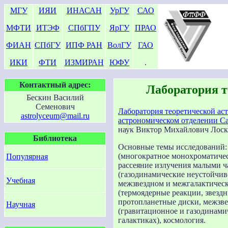
МГУ
ИЯИ
ИНАСАН
УрГУ
САО
МФТИ
ИТЭФ
СПбГПУ
ЯрГУ
ПРАО
ФИАН
СПбГУ
ИПФ РАН
ВолГУ
ГАО
ИКИ
ФТИ
ИЗМИРАН
ЮФУ
.
Контактный адрес:
Лаборатория т
Бескин Василий
Семенович
Лаборатория теоретической а
astrolyceum@mail.ru
астрономическом отделении Са
наук Виктор Михайлович Лоск
Библиотека
Основные темы исследований: 
(многократное монохроматичес
Популярная
рассеяние излучения малыми ч
(газодинамические неустойчив
Учебная
межзвездном и межгалактическо
(термоядерные реакции, звездн
протопланетные диски, межзвез
Научная
(гравитационное и газодинами
галактиках), космология.