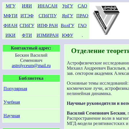
МГУ
ИЯИ
ИНАСАН
УрГУ
САО
МФТИ
ИТЭФ
СПбГПУ
ЯрГУ
ПРАО
ФИАН
СПбГУ
ИПФ РАН
ВолГУ
ГАО
ИКИ
ФТИ
ИЗМИРАН
ЮФУ
.
Контактный адрес:
Отделение теорет
Бескин Василий
Семенович
Астрофизические исследовани
astrolyceum@mail.ru
Михаил Андреевич Васильев, 
зав. сектором академик Алекс
Библиотека
Основные темы исследований: 
космические лучи, астрофизик
Популярная
нелинейная динамика.
Учебная
Научные руководители и воз
Василий Семенович Бескин
,
Научная
Распространение волн в магни
МГД-модели релятивистских и