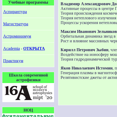
Учебные программы
Владимир Александрович До
Активные процессы в центре Г
Аспирантура
Теория происхождения космиче
Теория нетеплового излучения 
Процессы ускорения нетепловы
Магистратура
Максим Иванович Зельников
Орбитальная динамика звезд в
Астроминимум
Рост и влияние массивных чер
Academia
-
ОТКРЫТА
Кирилл Петрович Зыбин
, чл
Воздействие на ионосферу мо
Теория гидродинамической тур
Практикум
Яков Николаевич Истомин
, 
Генерация плазмы в магнитосф
Школа современной
Релятивистские джеты от акти
астрофизики
НОЦ